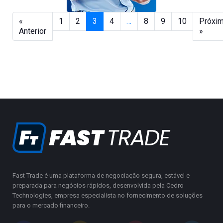
«
1
2
3
4
…
8
9
10
Próxi
Anterior
»
Fast Trade é uma plataforma de negociação segura, estável e
preparada para negócios rápidos, desenvolvida pela Cedro
Technologies, empresa especialista no fornecimento de soluções
para o mercado financeiro.