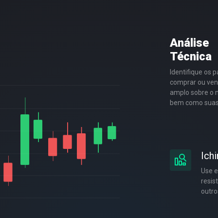
Análise
Técnica
Identifique os 
comprar ou ven
amplo sobre o m
bem como suas
Ich
Use e
resis
outro