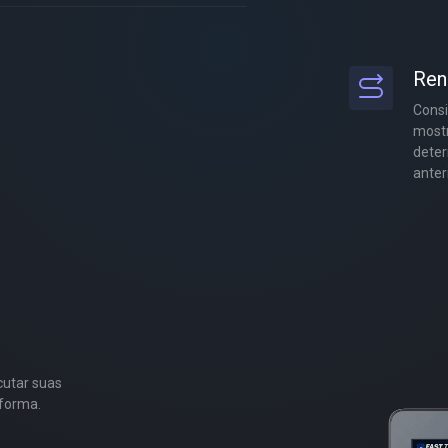
Ren
Consi
mostr
deter
anteri
cutar suas
aforma.