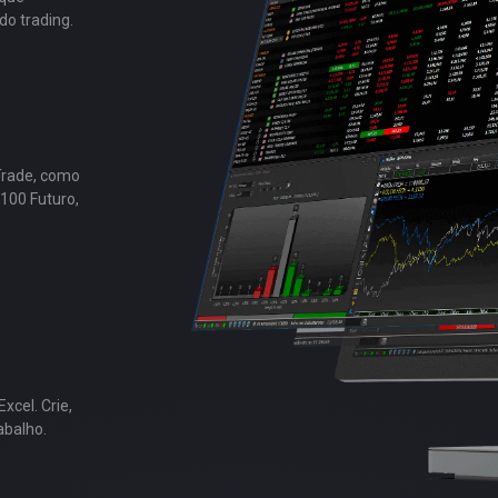
do trading.
Trade, como
100 Futuro,
xcel. Crie,
abalho.