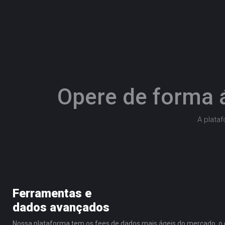
Opere de forma á
A plata
Ferramentas e
dados avançados
Nossa plataforma tem os fees de dados mais ágeis do mercado, o