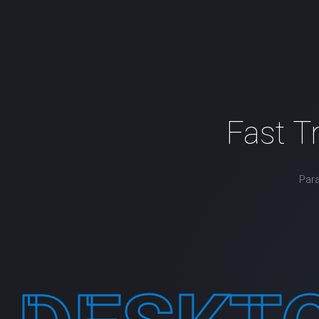
Fast T
Par