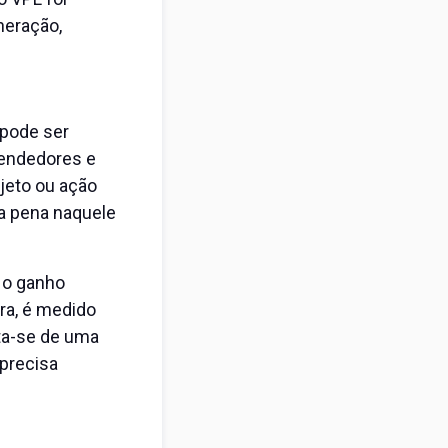
uneração,
 pode ser
eendedores e
ojeto ou ação
 a pena naquele
 o ganho
ra, é medido
ta-se de uma
 precisa