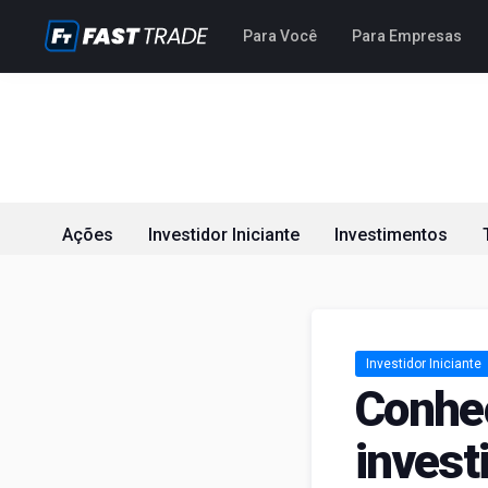
Para Você
Para Empresas
Ações
Investidor Iniciante
Investimentos
Investidor Iniciante
Conheç
inves