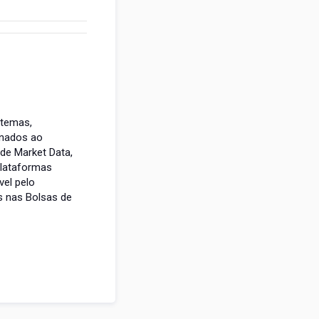
stemas,
onados ao
de Market Data,
plataformas
el pelo
 nas Bolsas de