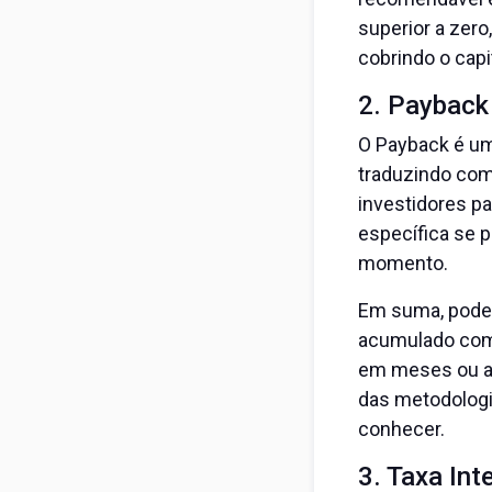
superior a zero
cobrindo o capit
2. Payback
O Payback é um
traduzindo com
investidores pa
específica se 
momento.
Em suma, podem
acumulado com 
em meses ou an
das metodologia
conhecer.
3. Taxa Int