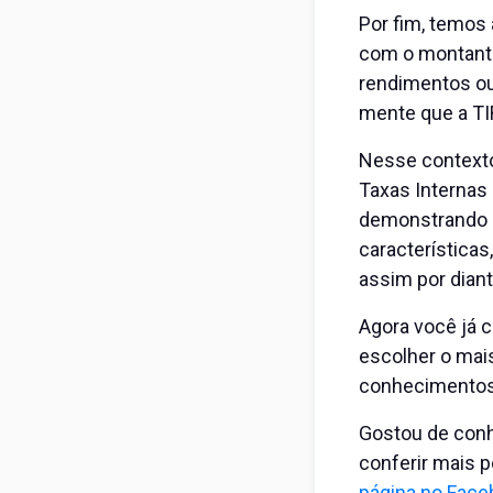
Por fim, temos 
com o montante
rendimentos ou
mente que a TIR
Nesse contexto
Taxas Internas 
demonstrando e
característica
assim por diant
Agora você já 
escolher o mai
conhecimentos 
Gostou de conh
conferir mais 
página no Face