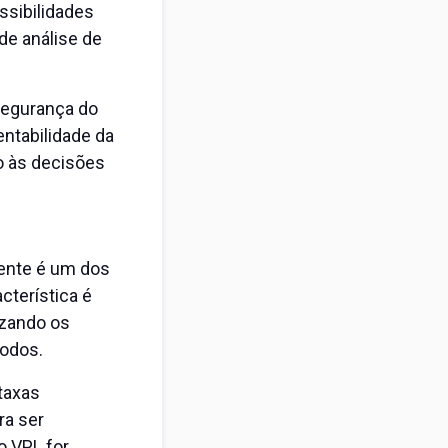
ssibilidades
de análise de
segurança do
entabilidade da
to às decisões
mente é um dos
cterística é
izando os
íodos.
taxas
ra ser
o VPL for