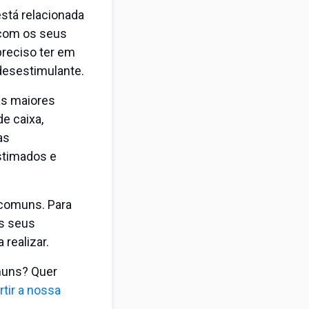
stá relacionada
 com os seus
 preciso ter em
 desestimulante.
as maiores
de caixa,
as
stimados e
 comuns. Para
s seus
realizar.
muns? Quer
rtir a nossa