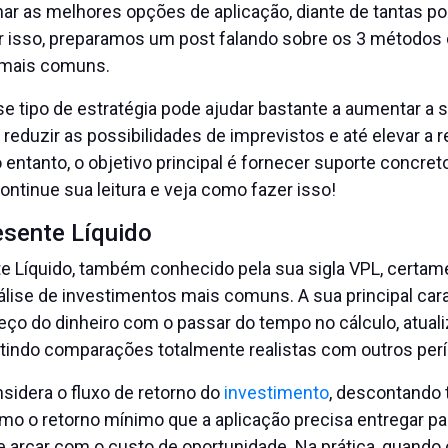
ar as melhores opções de aplicação, diante de tantas po
or isso, preparamos um post falando sobre os 3 métodos 
 mais comuns.
e tipo de estratégia pode ajudar bastante a aumentar a 
 reduzir as possibilidades de imprevistos e até elevar a r
o entanto, o objetivo principal é fornecer suporte concre
Continue sua leitura e veja como fazer isso!
esente Líquido
te Líquido, também conhecido pela sua sigla VPL, certa
lise de investimentos mais comuns. A sua principal cara
eço do dinheiro com o passar do tempo no cálculo, atual
itindo comparações totalmente realistas com outros per
sidera o fluxo de retorno do
investimento
, descontando 
mo o retorno mínimo que a aplicação precisa entregar pa
 arcar com o custo de oportunidade. Na prática, quando 