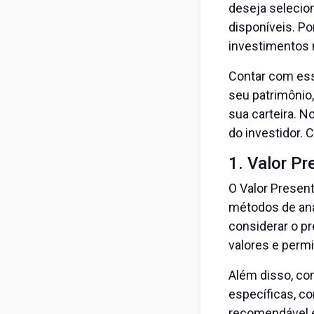
deseja selecion
disponíveis. P
investimentos
Contar com ess
seu patrimônio,
sua carteira. N
do investidor. 
1. Valor Pr
O Valor Presen
métodos de aná
considerar o pr
valores e perm
Além disso, con
específicas, co
recomendável e