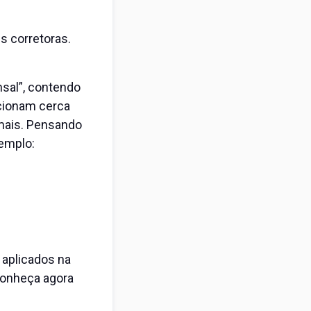
 corretoras.
nsal”, contendo
icionam cerca
 mais. Pensando
xemplo:
 aplicados na
onheça agora