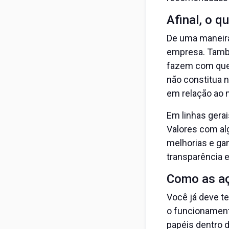
Afinal, o q
De uma maneir
empresa. Tamb
fazem com que 
não constitua 
em relação ao 
Em linhas gerai
Valores com alg
melhorias e gan
transparência 
Como as a
Você já deve te
o funcionament
papéis dentro 