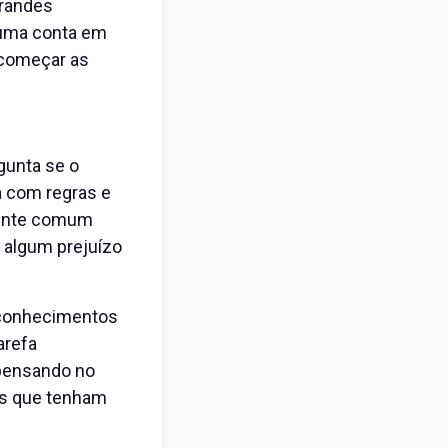
grandes
 uma conta em
e começar as
gunta se o
a com regras e
mente comum
algum prejuízo
conhecimentos
arefa
 pensando no
os que tenham