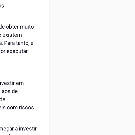
os
de obter muito
ue existem
 Para tanto, é
por executar
nvestir em
s aos de
 de
veis com riscos
eçar a investir