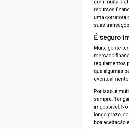
com muita prati
recursos finan
uma corretora d
suas transaçõe
É seguro i
Muita gente te
mercado finance
regulamentos p
que algumas p
eventualmente
Por isso, é mu
sempre. Ter ga
impossível. No 
longo prazo, c
boa aceitação 