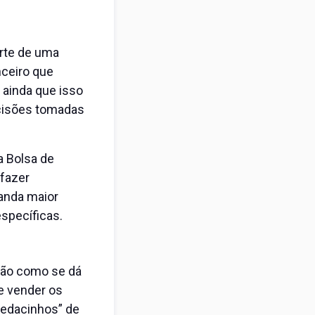
rte de uma
ceiro que
 ainda que isso
ecisões tomadas
a Bolsa de
 fazer
manda maior
specíficas.
isão como se dá
e vender os
pedacinhos” de