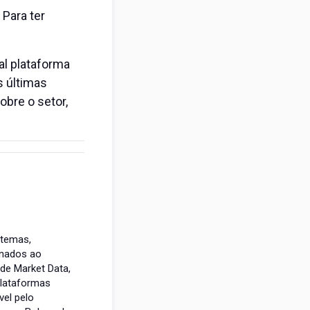
 Para ter
al plataforma
as últimas
bre o setor,
stemas,
onados ao
de Market Data,
plataformas
el pelo