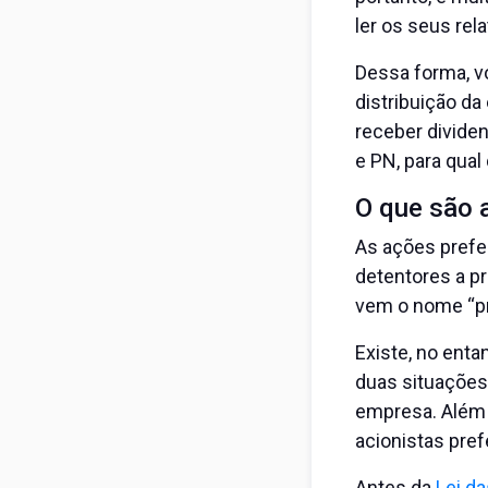
ler os seus rela
Dessa forma, v
distribuição da
receber dividen
e PN, para qual
O que são 
As ações prefe
detentores a p
vem o nome “pr
Existe, no enta
duas situações.
empresa. Além 
acionistas pref
Antes da
Lei d