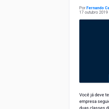
Por
Fernando Ca
17 outubro 2019 
Você já deve t
empresa seguid
duas classes di