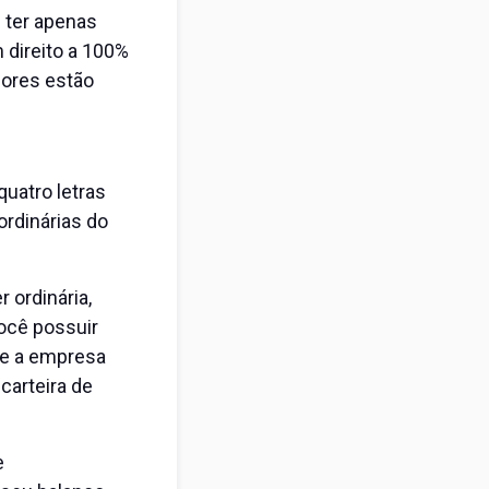
 ter apenas
m direito a 100%
dores estão
quatro letras
rdinárias do
 ordinária,
ocê possuir
te a empresa
carteira de
e