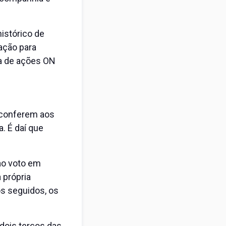
istórico de
ação para
ha de ações ON
 conferem aos
. É daí que
 ao voto em
 própria
os seguidos, os
 dois terços das