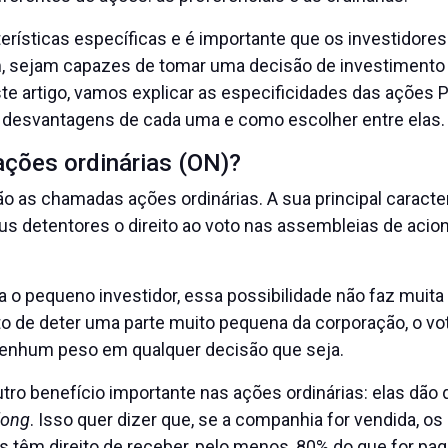
erísticas específicas e é importante que os investidore
m, sejam capazes de tomar uma decisão de investiment
e artigo, vamos explicar as especificidades das ações 
 desvantagens de cada uma e como escolher entre elas. B
ações ordinárias (ON)?
 as chamadas ações ordinárias. A sua principal caracter
us detentores o direito ao voto nas assembleias de acion
a o pequeno investidor, essa possibilidade não faz muita
to de deter uma parte muito pequena da corporação, o vot
enhum peso em qualquer decisão que seja.
utro benefício importante nas ações ordinárias: elas dão d
long
. Isso quer dizer que, se a companhia for vendida, o
s têm direito de receber, pelo menos, 80% do que for pago