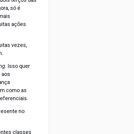
ora, só é
 mais
uitas ações
itas vezes,
m.
ong
. Isso quer
a aos
nança
sim como as
eferenciais.
resente no
entes classes