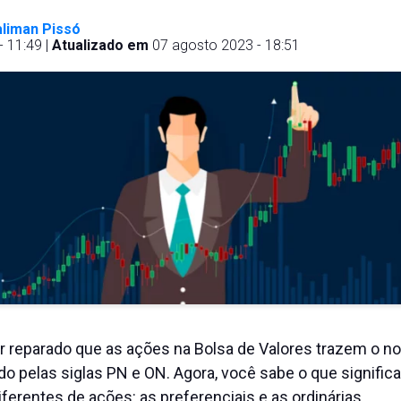
liman Pissó
- 11:49 |
Atualizado em
07 agosto 2023 - 18:51
er reparado que as ações na Bolsa de Valores trazem o n
o pelas siglas PN e ON. Agora, você sabe o que signific
ferentes de ações: as preferenciais e as ordinárias.