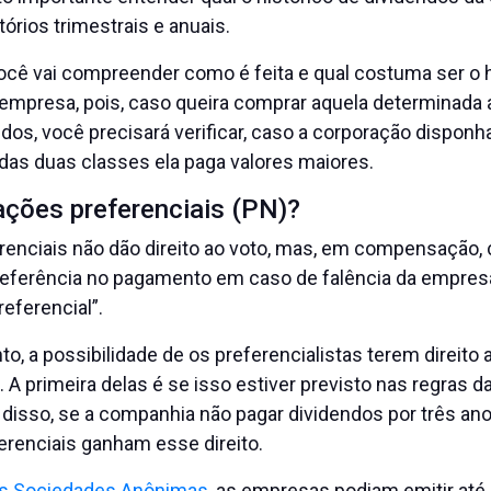
tórios trimestrais e anuais.
ocê vai compreender como é feita e qual costuma ser o h
 empresa, pois, caso queira comprar aquela determinada 
dos, você precisará verificar, caso a corporação dispon
 das duas classes ela paga valores maiores.
ações preferenciais (PN)?
renciais não dão direito ao voto, mas, em compensação,
referência no pagamento em caso de falência da empresa
eferencial”.
nto, a possibilidade de os preferencialistas terem direito
 A primeira delas é se isso estiver previsto nas regras da
disso, se a companhia não pagar dividendos por três an
erenciais ganham esse direito.
as Sociedades Anônimas
, as empresas podiam emitir até