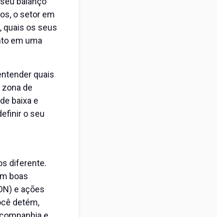
 seu balanço
dos, o setor em
, quais os seus
ento em uma
 entender quais
a zona de
de baixa e
efinir o seu
s diferente.
em boas
(ON) e ações
você detém,
a companhia e