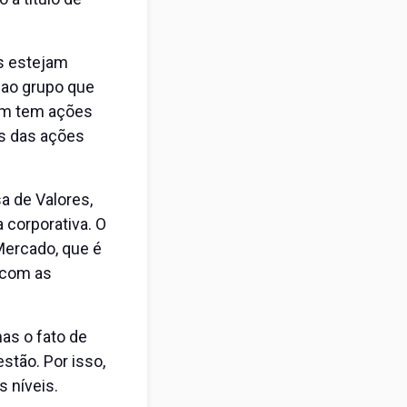
is estejam
 ao grupo que
uem tem ações
es das ações
sa de Valores,
 corporativa. O
 Mercado, que é
 com as
as o fato de
estão. Por isso,
 níveis.