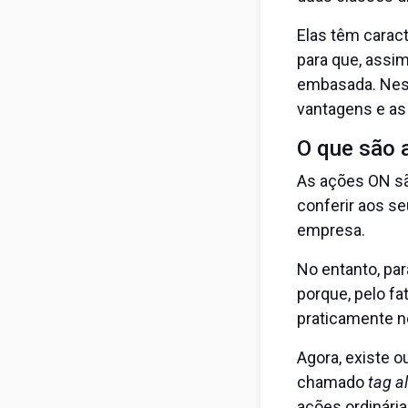
Elas têm caract
para que, assi
embasada. Nest
vantagens e as
O que são 
As ações ON são
conferir aos se
empresa.
No entanto, par
porque, pelo fa
praticamente n
Agora, existe o
chamado
tag a
ações ordinária