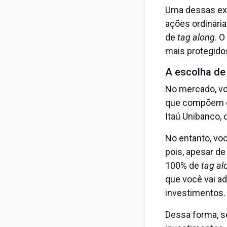
Uma dessas exi
ações ordinária
de
tag along
. 
mais protegidos
A escolha de
No mercado, voc
que compõem o 
Itaú Unibanco, 
No entanto, voc
pois, apesar d
100% de
tag al
que você vai ad
investimentos.
Dessa forma, se