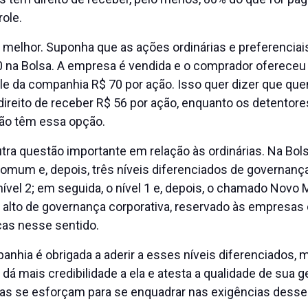
ole.
 melhor. Suponha que as ações ordinárias e preferencia
0 na Bolsa. A empresa é vendida e o comprador ofereceu
le da companhia R$ 70 por ação. Isso quer dizer que q
direito de receber R$ 56 por ação, enquanto os detentor
não têm essa opção.
outra questão importante em relação às ordinárias. Na Bol
omum e, depois, três níveis diferenciados de governança
nível 2; em seguida, o nível 1 e, depois, o chamado Novo
 alto de governança corporativa, reservado às empresas
cas nesse sentido.
hia é obrigada a aderir a esses níveis diferenciados, m
 dá mais credibilidade a ela e atesta a qualidade de sua g
s se esforçam para se enquadrar nas exigências desses