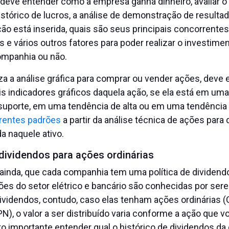
 deve entender como a empresa ganha dinheiro, avaliar o
histórico de lucros, a análise de demonstração de resulta
ão está inserida, quais são seus principais concorrentes
os e vários outros fatores para poder realizar o investim
mpanhia ou não.
iza a análise gráfica para comprar ou vender ações, deve
is indicadores gráficos daquela ação, se ela está em um
 suporte, em uma tendência de alta ou em uma tendência 
erentes padrões
a partir da análise técnica de ações para d
a naquele ativo.
 dividendos para ações ordinárias
 ainda, que cada companhia tem uma política de dividendo
ões do setor elétrico e bancário são conhecidas por ser
ividendos, contudo, caso elas tenham ações ordinárias 
PN), o valor a ser distribuído varia conforme a ação que 
to importante entender qual o histórico de dividendos d