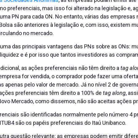
 preferenciais, mas isso foi alterado na legislação e, ag
r uma PN para cada ON. No entanto, várias das empresas
 Bolsa são anteriores à legislação e, com isso, existem m
circulando no mercado.
a uma das principais vantagens das PNs sobre as ONs: mu
liquidez e é por isso que tantos investidores as compra
icional, as ações preferenciais não têm direito a
tag al
a empresa for vendida, o comprador pode fazer uma ofert
as apenas pelo valor de mercado. Já no nível 2 de gover
 ações preferenciais têm direito a 100% de
tag along
, as
 Novo Mercado, como dissemos, não são aceitas ações pr
renciais são identificadas normalmente pelo número 4 p
ITUB4 são os papéis preferenciais do Itaú Unibanco.
outra questão relevante: as empresas podem emitir difer