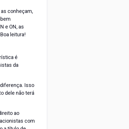
s as conheçam,
o bem
PN e ON, as
oa leitura!
ística é
istas da
 diferença. Isso
o dele não terá
ireito ao
s acionistas com
 a título de