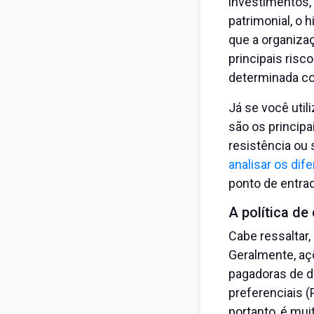
investimentos,
patrimonial, o 
que a organizaç
principais risc
determinada co
Já se você util
são os principa
resistência ou
analisar os dif
ponto de entrad
A política de
Cabe ressaltar,
Geralmente, aç
pagadoras de d
preferenciais (
portanto, é mui